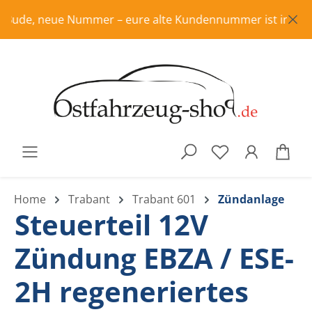
Zum Hauptinhalt springen
ude, neue Nummer – eure alte Kundennummer ist in Rente, b
War
Home
Trabant
Trabant 601
Zündanlage
Steuerteil 12V
Zündung EBZA / ESE-
2H regeneriertes