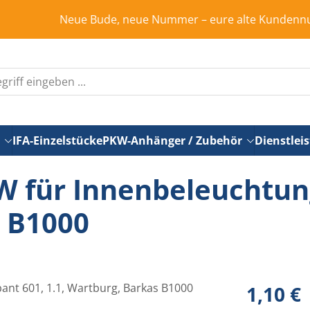
Neue Bude, neue Nummer – eure alte Kundennummer ist in 
IFA-Einzelstücke
PKW-Anhänger / Zubehör
Dienstlei
5W für Innenbeleuchtun
s B1000
Regulärer Pr
1,10 €