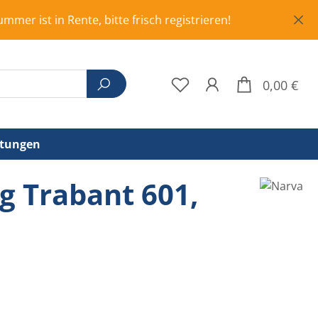
Rente, bitte frisch registrieren!
War
0,00 €
stungen
g Trabant 601,
eis: