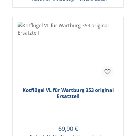
Kotflügel VL für Wartburg 353 original
Ersatzteil
69,90 €
Regulärer Preis:
In den Warenkorb