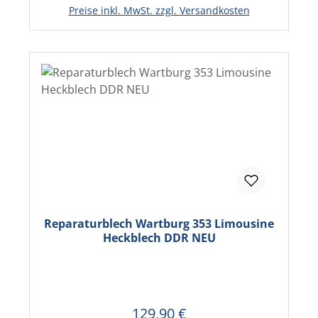
In den Warenkorb
Preise inkl. MwSt. zzgl. Versandkosten
Reparaturblech Wartburg 353 Limousine
Heckblech DDR NEU
129,90 €
Regulärer Preis: