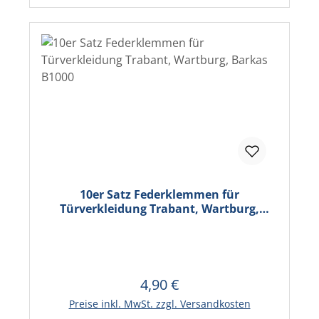
10er Satz Federklemmen für
Türverkleidung Trabant, Wartburg,
Barkas B1000
4,90 €
Regulärer Preis:
In den Warenkorb
Preise inkl. MwSt. zzgl. Versandkosten