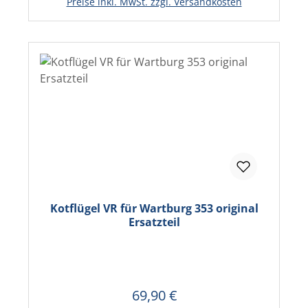
Preise inkl. MwSt. zzgl. Versandkosten
Kotflügel VR für Wartburg 353 original
Ersatzteil
69,90 €
Regulärer Preis:
In den Warenkorb