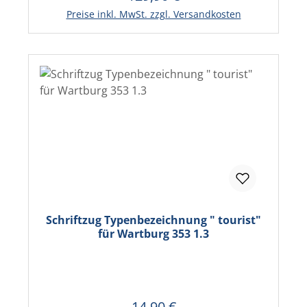
In den Warenkorb
Preise inkl. MwSt. zzgl. Versandkosten
Schriftzug Typenbezeichnung " tourist"
für Wartburg 353 1.3
14,90 €
Regulärer Preis: