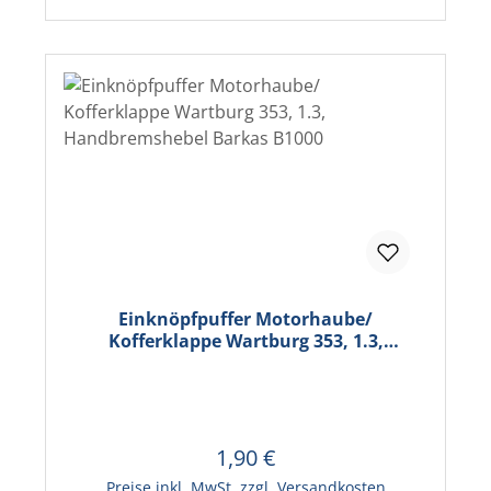
Einknöpfpuffer Motorhaube/
Kofferklappe Wartburg 353, 1.3,
Handbremshebel Barkas B1000
1,90 €
Regulärer Preis:
In den Warenkorb
Preise inkl. MwSt. zzgl. Versandkosten