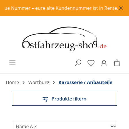
Zum Hauptinhalt springen
Nummer – eure alte Kundennummer ist in Rente, bitte frisc
War
Home
Wartburg
Karosserie / Anbauteile
Produkte filtern