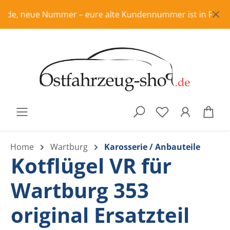
Zum Hauptinhalt springen
de, neue Nummer – eure alte Kundennummer ist in Rente, bit
War
Home
Wartburg
Karosserie / Anbauteile
Kotflügel VR für
Wartburg 353
original Ersatzteil