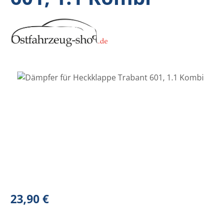
Bildergalerie überspringen
Regulärer Preis:
23,90 €