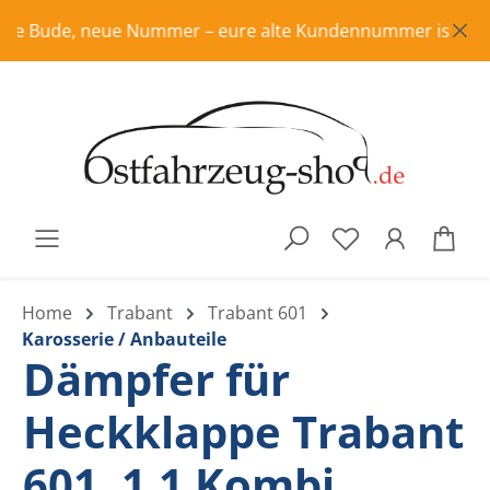
Zum Hauptinhalt springen
e Bude, neue Nummer – eure alte Kundennummer ist in Rente
War
Home
Trabant
Trabant 601
Karosserie / Anbauteile
Dämpfer für
Heckklappe Trabant
601, 1.1 Kombi