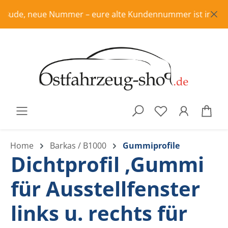
Zum Hauptinhalt springen
ude, neue Nummer – eure alte Kundennummer ist in Rente, b
War
Home
Barkas / B1000
Gummiprofile
Dichtprofil ,Gummi
für Ausstellfenster
links u. rechts für