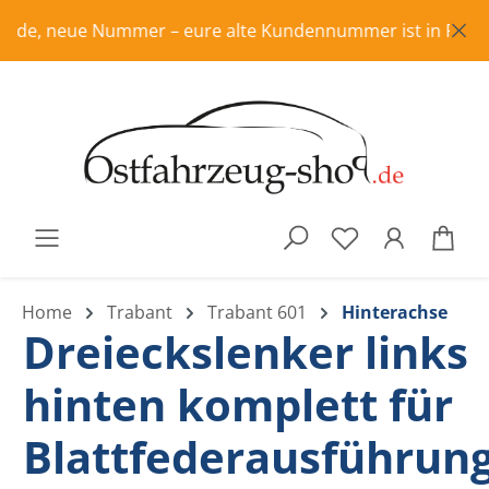
Zum Hauptinhalt springen
e, neue Nummer – eure alte Kundennummer ist in Rente, bit
War
Home
Trabant
Trabant 601
Hinterachse
Dreieckslenker links
hinten komplett für
Blattfederausführun