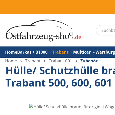
um Hauptinhalt springen
Zur Suche springen
Home
Barkas / B1000
Trabant
Multicar
Wartburg
Home
Trabant
Trabant 601
Zubehör
Hülle/ Schutzhülle b
Trabant 500, 600, 601
Bildergalerie überspringen