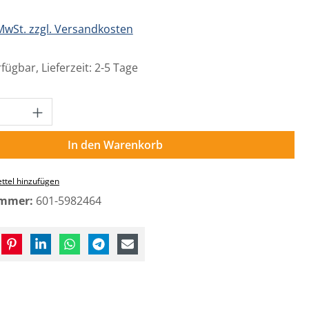
 MwSt. zzgl. Versandkosten
fügbar, Lieferzeit: 2-5 Tage
Anzahl: Gib den gewünschten Wert ein o
In den Warenkorb
ttel hinzufügen
ummer:
601-5982464