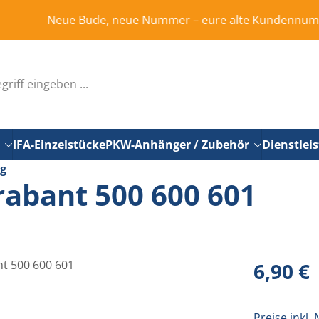
Neue Bude, neue Nummer – eure alte Kundennummer ist in 
IFA-Einzelstücke
PKW-Anhänger / Zubehör
Dienstlei
ng
abant 500 600 601
Regulärer Pr
6,90 €
Preise inkl.