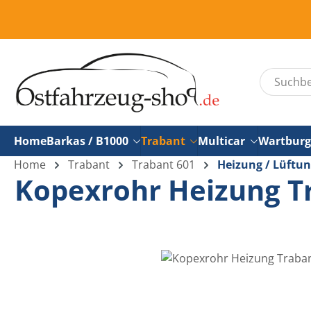
um Hauptinhalt springen
Zur Suche springen
Home
Barkas / B1000
Trabant
Multicar
Wartburg
Home
Trabant
Trabant 601
Heizung / Lüftu
Kopexrohr Heizung Tr
Bildergalerie überspringen