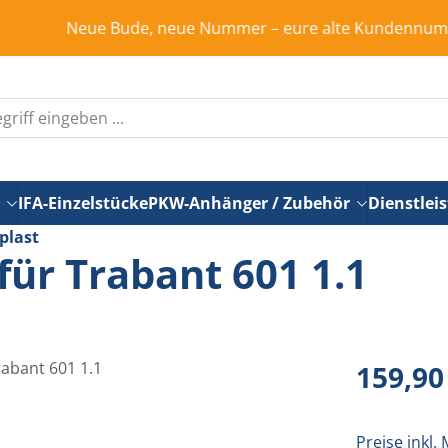
Neue Bude, neue Nummer – eure alte Kundennummer ist in 
IFA-Einzelstücke
PKW-Anhänger / Zubehör
Dienstlei
plast
für Trabant 601 1.1
Regulärer Pr
159,90
Preise inkl.