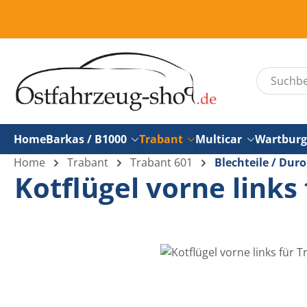
um Hauptinhalt springen
Zur Suche springen
Home
Barkas / B1000
Trabant
Multicar
Wartburg
Home
Trabant
Trabant 601
Blechteile / Duro
Kotflügel vorne links 
Bildergalerie überspringen