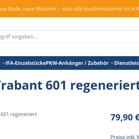
, neue Nummer – eure alte Kundennummer ist in Rente, bitt
IFA-Einzelstücke
PKW-Anhänger / Zubehör
Dienstlei
Trabant 601 regenerier
Regulärer Pr
79,90 
Preise inkl.