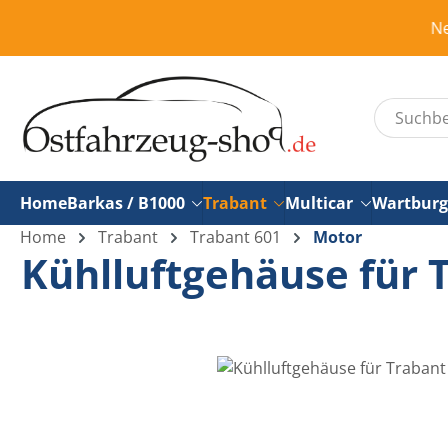
um Hauptinhalt springen
Zur Suche springen
Neue Bude
Home
Barkas / B1000
Trabant
Multicar
Wartburg
Home
Trabant
Trabant 601
Motor
Kühlluftgehäuse für 
Bildergalerie überspringen