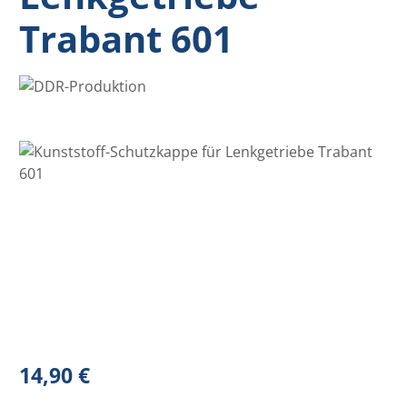
Trabant 601
Bildergalerie überspringen
Regulärer Preis:
14,90 €