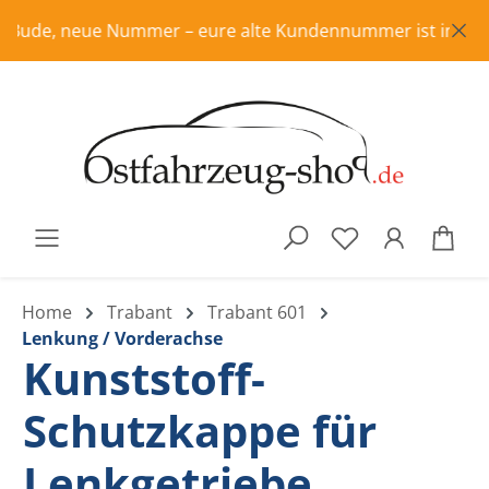
Zum Hauptinhalt springen
Bude, neue Nummer – eure alte Kundennummer ist in Rente, b
War
Home
Trabant
Trabant 601
Lenkung / Vorderachse
Kunststoff-
Schutzkappe für
Lenkgetriebe