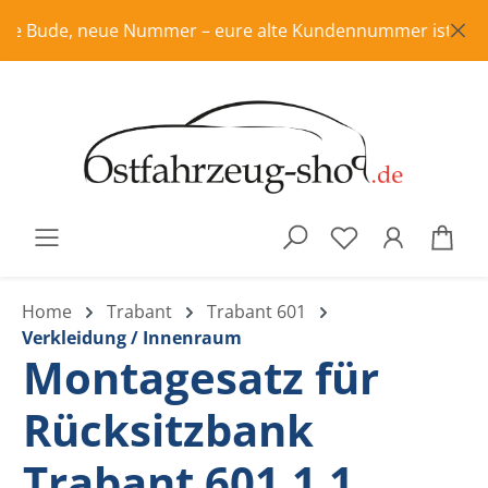
Zum Hauptinhalt springen
e Bude, neue Nummer – eure alte Kundennummer ist in Rente,
War
Home
Trabant
Trabant 601
Verkleidung / Innenraum
Montagesatz für
Rücksitzbank
Trabant 601,1.1