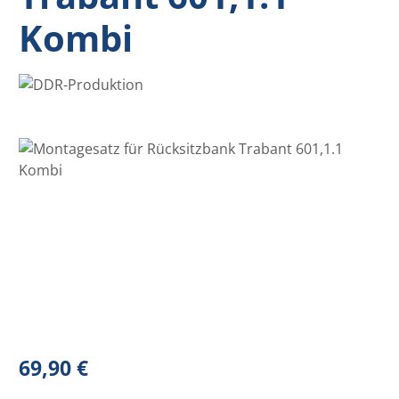
Kombi
Bildergalerie überspringen
Regulärer Preis:
69,90 €