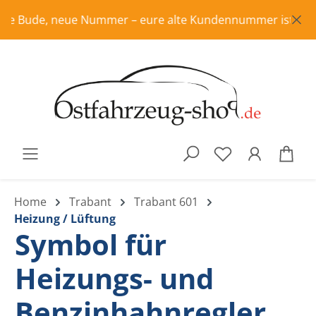
Zum Hauptinhalt springen
e Bude, neue Nummer – eure alte Kundennummer ist in Rente,
War
Home
Trabant
Trabant 601
Heizung / Lüftung
Symbol für
Heizungs- und
Benzinhahnregler