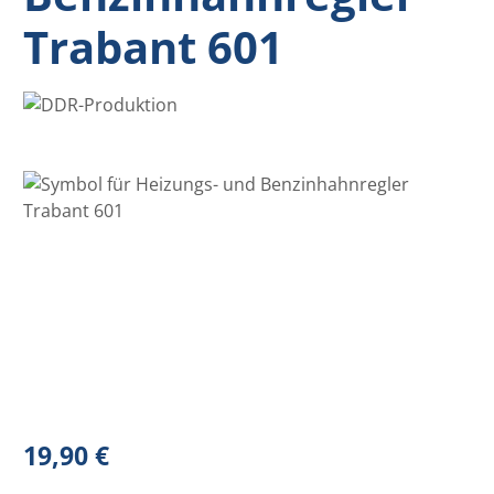
Trabant 601
Bildergalerie überspringen
Regulärer Preis:
19,90 €