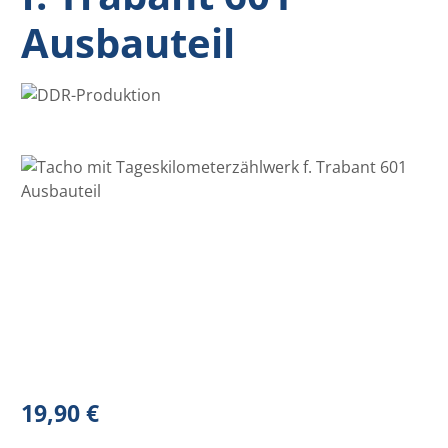
Ausbauteil
Bildergalerie überspringen
Regulärer Preis:
19,90 €