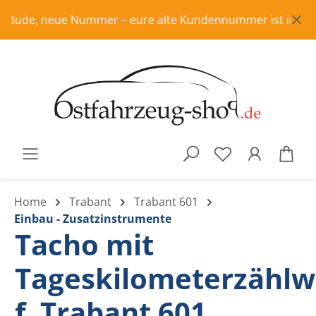
Zum Hauptinhalt springen
Bude, neue Nummer – eure alte Kundennummer ist in Rente, 
War
Home
Trabant
Trabant 601
Einbau - Zusatzinstrumente
Tacho mit
Tageskilometerzählw
f. Trabant 601