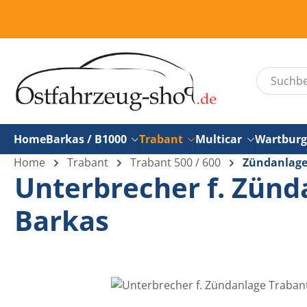
um Hauptinhalt springen
Zur Suche springen
Home
Barkas / B1000
Trabant
Multicar
Wartburg
Home
Trabant
Trabant 500 / 600
Zündanlag
Unterbrecher f. Zünd
Barkas
Bildergalerie überspringen