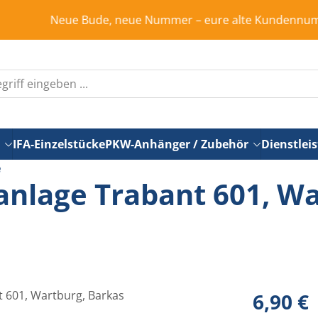
Neue Bude, neue Nummer – eure alte Kundennummer ist in 
IFA-Einzelstücke
PKW-Anhänger / Zubehör
Dienstlei
e
anlage Trabant 601, Wa
Regulärer Pr
6,90 €