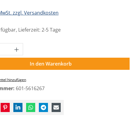
 MwSt. zzgl. Versandkosten
fügbar, Lieferzeit: 2-5 Tage
Anzahl: Gib den gewünschten Wert ein o
In den Warenkorb
ttel hinzufügen
ummer:
601-5616267