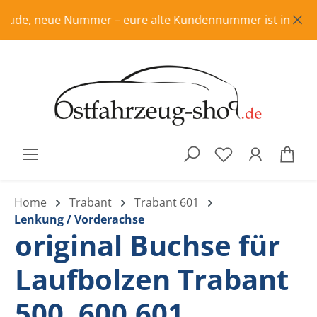
Zum Hauptinhalt springen
ude, neue Nummer – eure alte Kundennummer ist in Rente, bi
War
Home
Trabant
Trabant 601
Lenkung / Vorderachse
original Buchse für
Laufbolzen Trabant
500, 600,601