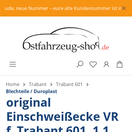
Zum Hauptinhalt springen
ude, neue Nummer – eure alte Kundennummer ist in Rente, b
War
Home
Trabant
Trabant 601
Blechteile / Duroplast
original
Einschweißecke VR
f. Trabant 601, 1.1