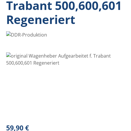
Trabant 500,600,601
Regeneriert
Bildergalerie überspringen
Regulärer Preis:
59,90 €